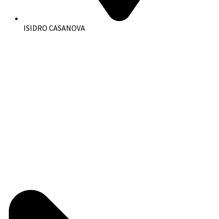
ISIDRO CASANOVA
🏡 Casa en alquiler – Barrio Atalaya 📍 Ubicación: Estrada 586,
Barrio Atalaya. Comodidades: 2 dormitorios. Baño.
Cocina/comedor amplio. Patio. […]