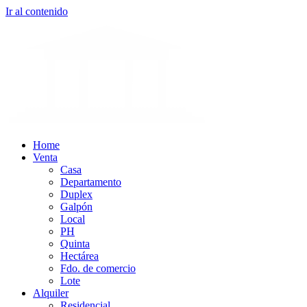
Ir al contenido
Home
Venta
Casa
Departamento
Duplex
Galpón
Local
PH
Quinta
Hectárea
Fdo. de comercio
Lote
Alquiler
Residencial