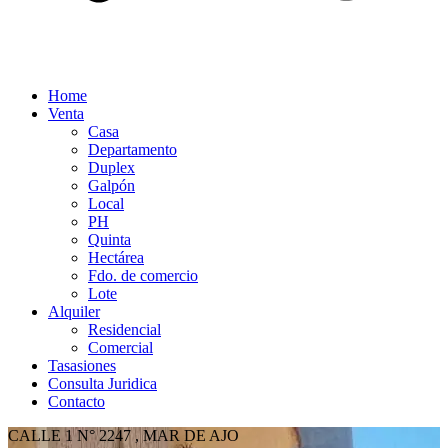
Home
Venta
Casa
Departamento
Duplex
Galpón
Local
PH
Quinta
Hectárea
Fdo. de comercio
Lote
Alquiler
Residencial
Comercial
Tasasiones
Consulta Juridica
Contacto
CALLE 1 N° 2247 , MAR DE AJO