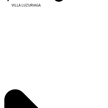
VILLA LUZURIAGA
🏡✨ ¡NUEVO INGRESO EN ALQUILER! ✨ 📍 Emilio Zola 272
🔑 Departamento en Primer Piso Comodidades: ✔️ Amplia
cocina/comedor ✔️ […]