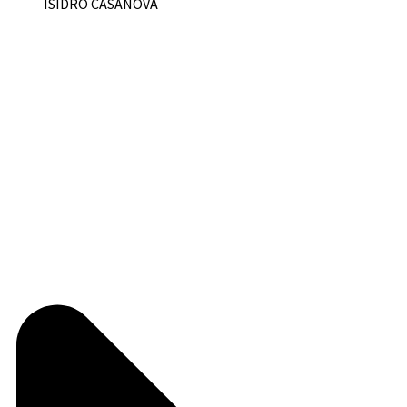
ISIDRO CASANOVA
🏡 ¡PRÓXIMAMENTE EN ALQUILER! 🏡 📍 Ubicación: Av.
Cristiania 2238, Isidro Casanova. ✨ Departamento en 1.º Piso
Comodidades: ✅ 2 […]